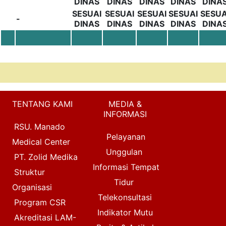
DINAS
DINAS
DINAS
DINAS
DINA
SESUAI
SESUAI
SESUAI
SESUAI
SESUA
-
DINAS
DINAS
DINAS
DINAS
DINA
TENTANG KAMI
MEDIA &
INFORMASI
RSU. Manado
Pelayanan
Medical Center
Unggulan
PT. Zolid Medika
Informasi Tempat
Struktur
Tidur
Organisasi
Telekonsultasi
Program CSR
Indikator Mutu
Akreditasi LAM-