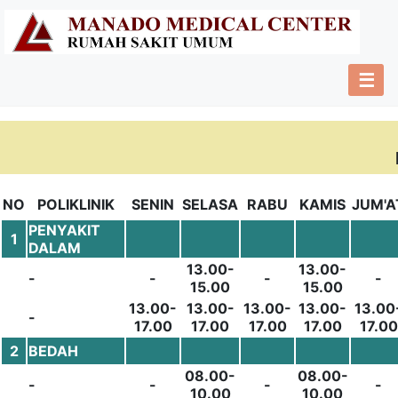
☰
NO
POLIKLINIK
SENIN
SELASA
RABU
KAMIS
JUM'A
PENYAKIT
1
DALAM
13.00-
13.00-
-
-
-
-
15.00
15.00
13.00-
13.00-
13.00-
13.00-
13.00
-
17.00
17.00
17.00
17.00
17.00
2
BEDAH
08.00-
08.00-
-
-
-
-
10.00
10.00